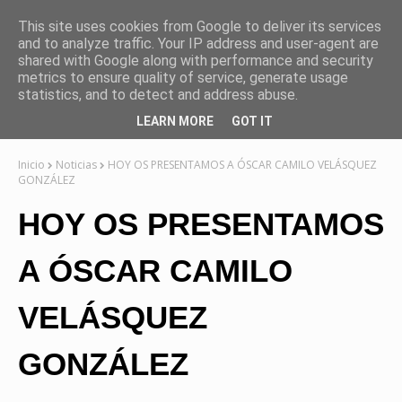
This site uses cookies from Google to deliver its services
and to analyze traffic. Your IP address and user-agent are
shared with Google along with performance and security
metrics to ensure quality of service, generate usage
statistics, and to detect and address abuse.
LEARN MORE
GOT IT
Inicio
Noticias
HOY OS PRESENTAMOS A ÓSCAR CAMILO VELÁSQUEZ
GONZÁLEZ
HOY OS PRESENTAMOS
A ÓSCAR CAMILO
VELÁSQUEZ
GONZÁLEZ