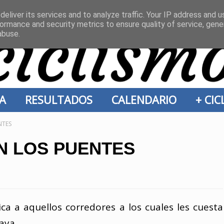
eliver its services and to analyze traffic. Your IP address and 
ormance and security metrics to ensure quality of service, gen
abuse.
ÍA
RESULTADOS
CALENDARIO
+ CI
NTES
N LOS PUENTES
ca a aquellos corredores a los cuales les cuesta
aya.