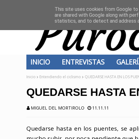
INICIO
CONTACTO
This site uses cookies from Google to d
are shared with Google along with perf
statistics, and to detect and address 
INICIO
ENTREVISTAS
GALER
Inicio
Entendiendo el ciclismo
QUEDARSE HASTA EN LOS PUE
QUEDARSE HASTA E
MIGUEL DEL MORTIROLO
11.11.11
Quedarse hasta en los puentes, se apli
mucho subir, por poca pendiente que h