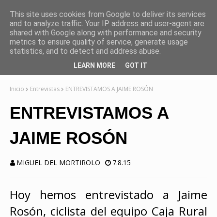
This site uses cookies from Google to deliver its services
and to analyze traffic. Your IP address and user-agent are
shared with Google along with performance and security
metrics to ensure quality of service, generate usage
statistics, and to detect and address abuse.
LEARN MORE
GOT IT
Inicio
Entrevistas
ENTREVISTAMOS A JAIME ROSÓN
ENTREVISTAMOS A
JAIME ROSÓN
MIGUEL DEL MORTIROLO
7.8.15
Hoy hemos entrevistado a Jaime
Rosón, ciclista del equipo Caja Rural