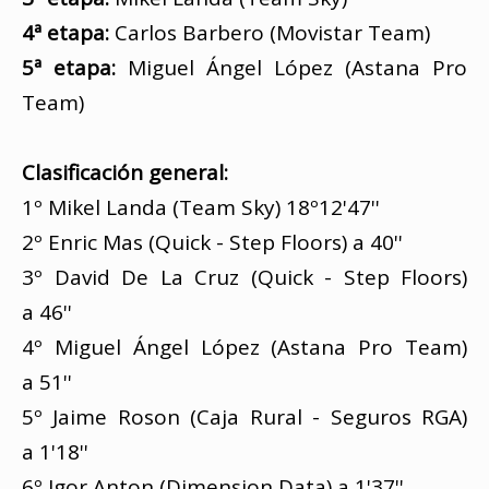
4ª etapa:
Carlos Barbero (Movistar Team)
5ª etapa:
Miguel Ángel López (Astana Pro
Team)
Clasificación general:
1º Mikel Landa (Team Sky) 18º12'47''
2º Enric Mas (Quick - Step Floors) a 40''
3º David De La Cruz (Quick - Step Floors)
a 46''
4º Miguel Ángel López (Astana Pro Team)
a 51''
5º Jaime Roson (Caja Rural - Seguros RGA)
a 1'18''
6º Igor Anton (Dimension Data) a 1'37''