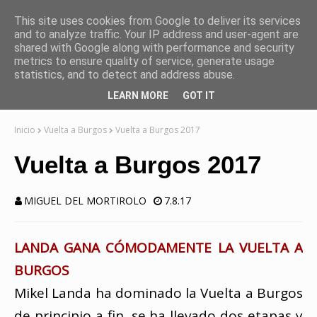
This site uses cookies from Google to deliver its services
and to analyze traffic. Your IP address and user-agent are
shared with Google along with performance and security
metrics to ensure quality of service, generate usage
statistics, and to detect and address abuse.
LEARN MORE
GOT IT
Inicio
Vuelta a Burgos
Vuelta a Burgos 2017
Vuelta a Burgos 2017
MIGUEL DEL MORTIROLO
7.8.17
LANDA GANA CÓMODAMENTE LA VUELTA A
BURGOS
Mikel Landa ha dominado la Vuelta a Burgos
de principio a fin, se ha llevado dos etapas y