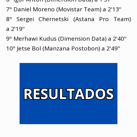
7º Daniel Moreno (Movistar Team) a 2'13''
8º Sergei Chernetski (Astana Pro Team)
a 2'19''
9º Merhawi Kudus (Dimension Data) a 2'40''
10º Jetse Bol (Manzana Postobon) a 2'49''