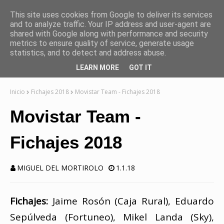
This site uses cookies from Google to deliver its services
and to analyze traffic. Your IP address and user-agent are
shared with Google along with performance and security
metrics to ensure quality of service, generate usage
statistics, and to detect and address abuse.
LEARN MORE
GOT IT
Inicio
Fichajes 2018
Movistar Team - Fichajes 2018
Movistar Team -
Fichajes 2018
MIGUEL DEL MORTIROLO
1.1.18
Fichajes:
Jaime Rosón (Caja Rural), Eduardo
Sepúlveda (Fortuneo), Mikel Landa (Sky),