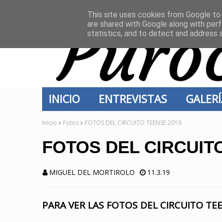
INICIO
CONTACTO
This site uses cookies from Google to d
are shared with Google along with perf
statistics, and to detect and address 
INICIO
ENTREVISTAS
GALER
Inicio
Fotos
FOTOS DEL CIRCUITO TEENSE 2019
FOTOS DEL CIRCUIT
MIGUEL DEL MORTIROLO
11.3.19
PARA VER LAS FOTOS DEL CIRCUITO TE