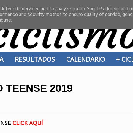
eliver its services and to analyze traffic. Your IP address and 
ormance and security metrics to ensure quality of service, gen
abuse.
ÍA
RESULTADOS
CALENDARIO
+ CI
O TEENSE 2019
ENSE
CLICK AQUÍ