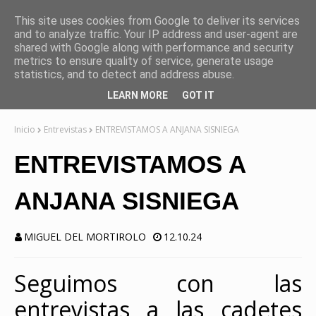
This site uses cookies from Google to deliver its services
and to analyze traffic. Your IP address and user-agent are
shared with Google along with performance and security
metrics to ensure quality of service, generate usage
statistics, and to detect and address abuse.
LEARN MORE
GOT IT
Inicio
Entrevistas
ENTREVISTAMOS A ANJANA SISNIEGA
ENTREVISTAMOS A
ANJANA SISNIEGA
MIGUEL DEL MORTIROLO
12.10.24
Seguimos con las
entrevistas a las cadetes