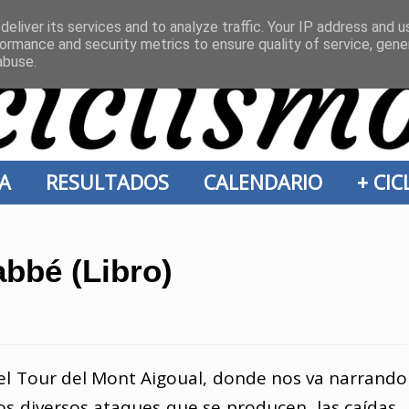
eliver its services and to analyze traffic. Your IP address and 
ormance and security metrics to ensure quality of service, gen
abuse.
ÍA
RESULTADOS
CALENDARIO
+ CI
bbé (Libro)
el Tour del Mont Aigoual, donde nos va narrando
 los diversos ataques que se producen, las caídas...