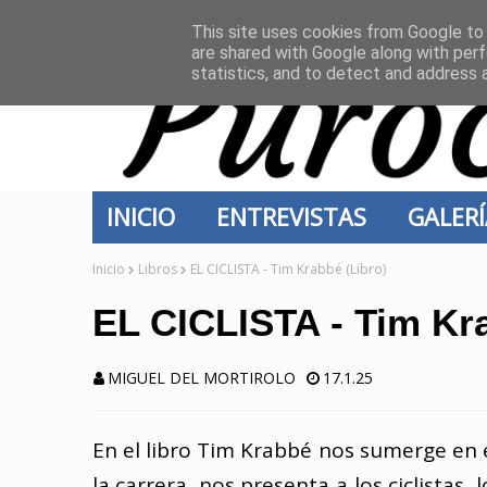
INICIO
CONTACTO
This site uses cookies from Google to d
are shared with Google along with perf
statistics, and to detect and address 
INICIO
ENTREVISTAS
GALER
Inicio
Libros
EL CICLISTA - Tim Krabbé (Libro)
EL CICLISTA - Tim Kra
MIGUEL DEL MORTIROLO
17.1.25
En el libro Tim Krabbé nos sumerge en 
la carrera, nos presenta a los ciclistas,