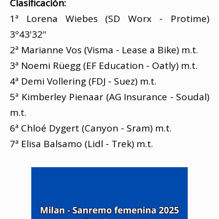
Clasificación:
1ª Lorena Wiebes (SD Worx - Protime)
3º43'32''
2ª Marianne Vos (Visma - Lease a Bike) m.t.
3ª Noemi Rüegg (EF Education - Oatly) m.t.
4ª Demi Vollering (FDJ - Suez) m.t.
5ª Kimberley Pienaar (AG Insurance - Soudal)
m.t.
6ª Chloé Dygert (Canyon - Sram) m.t.
7ª
Elisa Balsamo (Lidl - Trek) m.t.