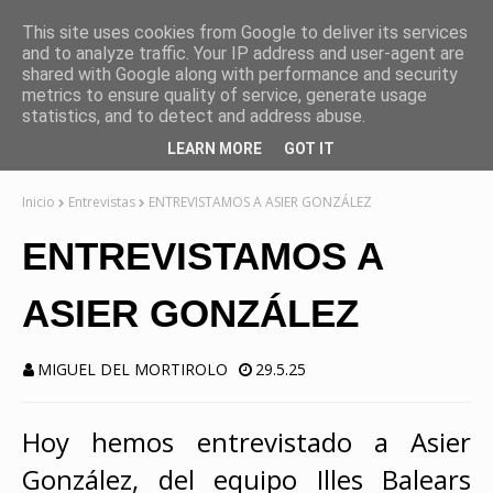
This site uses cookies from Google to deliver its services
and to analyze traffic. Your IP address and user-agent are
shared with Google along with performance and security
metrics to ensure quality of service, generate usage
statistics, and to detect and address abuse.
LEARN MORE
GOT IT
Inicio
Entrevistas
ENTREVISTAMOS A ASIER GONZÁLEZ
ENTREVISTAMOS A
ASIER GONZÁLEZ
MIGUEL DEL MORTIROLO
29.5.25
Hoy hemos entrevistado a Asier
González, del equipo Illes Balears