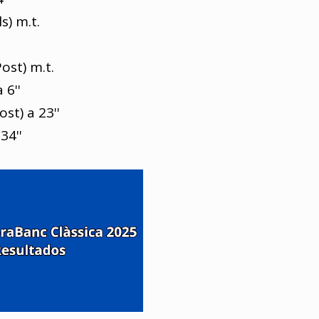
s) m.t.
ost) m.t.
 6''
st) a 23''
34''