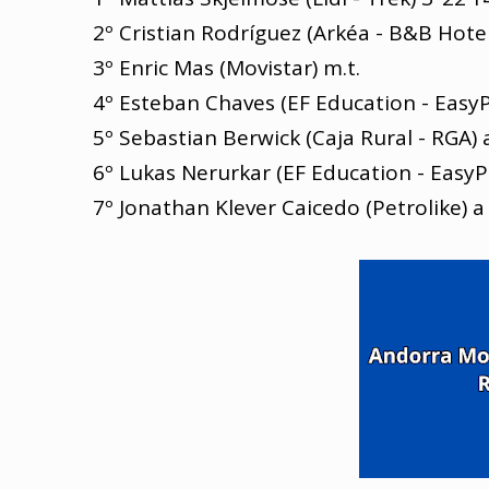
2º Cristian Rodríguez (Arkéa - B&B Hotel
3º Enric Mas (Movistar) m.t.
4º Esteban Chaves (EF Education - EasyP
5º Sebastian Berwick (Caja Rural - RGA) a
6º Lukas Nerurkar (EF Education - EasyPo
7º Jonathan Klever Caicedo (Petrolike) a 