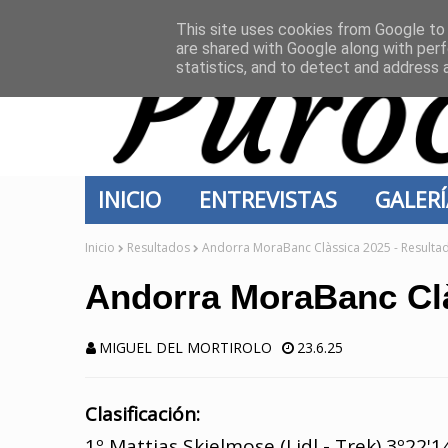
INICIO
CONTACTO
This site uses cookies from Google to d
are shared with Google along with perf
statistics, and to detect and address 
INICIO
ENTREVISTAS
GALER
Inicio
Resultados
Andorra MoraBanc Clàssica 2025 - Resulta
Andorra MoraBanc Clà
MIGUEL DEL MORTIROLO
23.6.25
Clasificación:
1º Mattias Skjelmose (Lidl - Trek) 3º22'14