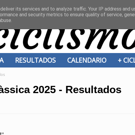
eliver its services and to analyze traffic. Your IP address and 
ormance and security metrics to ensure quality of service, gen
abuse.
ÍA
RESULTADOS
CALENDARIO
+ CI
dos
ssica 2025 - Resultados
''