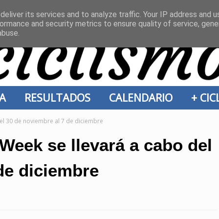
eliver its services and to analyze traffic. Your IP address and 
ormance and security metrics to ensure quality of service, gen
abuse.
ÍA
RESULTADOS
CALENDARIO
+ CI
el 30 de noviembre al 7 de diciembre
Week se llevará a cabo del
de diciembre