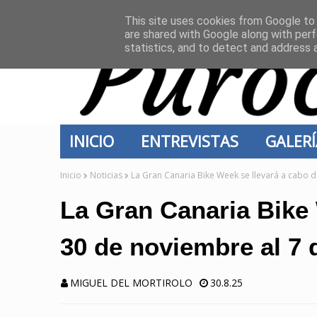
INICIO
CONTACTO
This site uses cookies from Google to d
are shared with Google along with perf
statistics, and to detect and address 
INICIO
ENTREVISTAS
GALER
Inicio
Noticias
La Gran Canaria Bike Week se llevará a cabo d
La Gran Canaria Bike 
30 de noviembre al 7 
MIGUEL DEL MORTIROLO
30.8.25