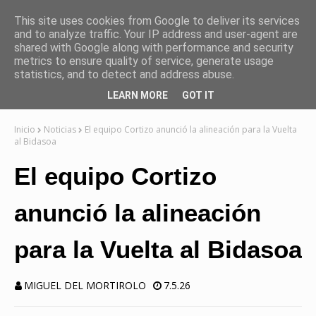
This site uses cookies from Google to deliver its services
and to analyze traffic. Your IP address and user-agent are
shared with Google along with performance and security
metrics to ensure quality of service, generate usage
statistics, and to detect and address abuse.
LEARN MORE
GOT IT
Inicio
Noticias
El equipo Cortizo anunció la alineación para la Vuelta
al Bidasoa
El equipo Cortizo
anunció la alineación
para la Vuelta al Bidasoa
MIGUEL DEL MORTIROLO
7.5.26