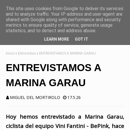
This site uses cookies from Google to deliver its services
and to analyze traffic. Your IP address and user-agent are
shared with Google along with performance and security
metrics to ensure quality of service, generate usage
statistics, and to detect and address abuse.
LEARN MORE
GOT IT
Inicio
Entrevistas
ENTREVISTAMOS A MARINA GARAU
ENTREVISTAMOS A
MARINA GARAU
MIGUEL DEL MORTIROLO
17.5.26
Hoy hemos entrevistado a Marina Garau,
ciclista del equipo
Vini Fantini - BePink,
hace