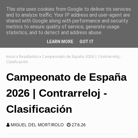
This site uses cookies from Google to deliver its services
and to analyze traffic. Your IP address and user-agent are
shared with Google along with performance and security
metrics to ensure quality of service, generate usage
statistics, and to detect and address abuse.
LEARN MORE
GOT IT
Inicio
Resultados
Campeonato de España 2026 | Contrarreloj -
Clasificación
Campeonato de España
2026 | Contrarreloj -
Clasificación
MIGUEL DEL MORTIROLO
27.6.26