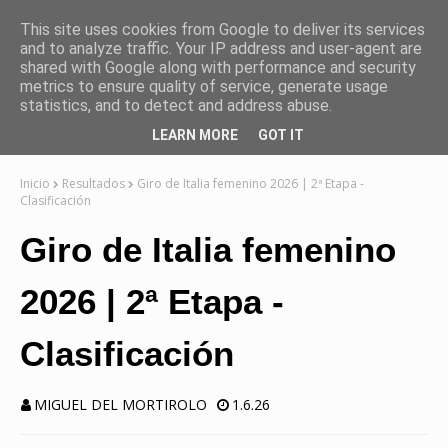
This site uses cookies from Google to deliver its services
and to analyze traffic. Your IP address and user-agent are
shared with Google along with performance and security
metrics to ensure quality of service, generate usage
statistics, and to detect and address abuse.
LEARN MORE
GOT IT
Inicio
Resultados
Giro de Italia femenino 2026 | 2ª Etapa -
Clasificación
Giro de Italia femenino
2026 | 2ª Etapa -
Clasificación
MIGUEL DEL MORTIROLO
1.6.26