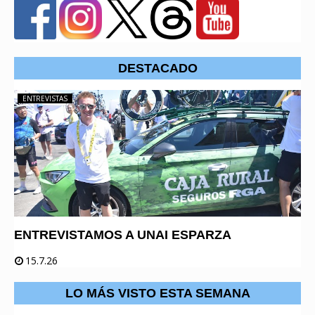
DESTACADO
ENTREVISTAS
ENTREVISTAMOS A UNAI ESPARZA
15.7.26
LO MÁS VISTO ESTA SEMANA