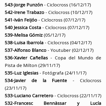
543-Jorge Punzón
- Ciclocross (16/12/17)
542-Irene Trabazo
- Ciclocross (10/12/17)
541-Iván Feijóo
- Ciclocross (07/12/17)
540 Jessica Costa
- Ciclocross (07/12/17)
539-Melisa Gómiz
(05/12/17)
538-Luisa Ibarrola
- Ciclocross (04/12/17)
537-Alfonso Blanco
- Youtuber (02/12/17)
536-Xavier Cañellas
- Copa del Mundo de
Pista de Milton (29/11/17)
535-Luz Iglesias
- Fotógrafa (24/11/17)
534-Javier de la Fuente
- Ciclocross
(23/11/17)
533-Luciano Carretero
- Ciclocross (22/11/17)
532-Francesc Bennàssar y Lucía