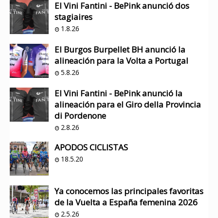
El Vini Fantini - BePink anunció dos
stagiaires
1.8.26
El Burgos Burpellet BH anunció la
alineación para la Volta a Portugal
5.8.26
El Vini Fantini - BePink anunció la
alineación para el Giro della Provincia
di Pordenone
2.8.26
APODOS CICLISTAS
18.5.20
Ya conocemos las principales favoritas
de la Vuelta a España femenina 2026
2.5.26