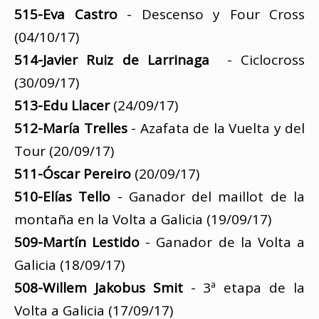
515-Eva Castro
- Descenso y Four Cross
(04/10/17)
514-Javier Ruiz de Larrinaga
- Ciclocross
(30/09/17)
513-Edu Llacer
(24/09/17)
512-María Trelles
- Azafata de la Vuelta y del
Tour (20/09/17)
511-Óscar Pereiro
(20/09/17)
510-Elías Tello
- Ganador del maillot de la
montaña en la Volta a Galicia (19/09/17)
509-Martín Lestido
- Ganador de la Volta a
Galicia (18/09/17)
508-Willem Jakobus Smit
- 3ª etapa de la
Volta a Galicia (17/09/17)