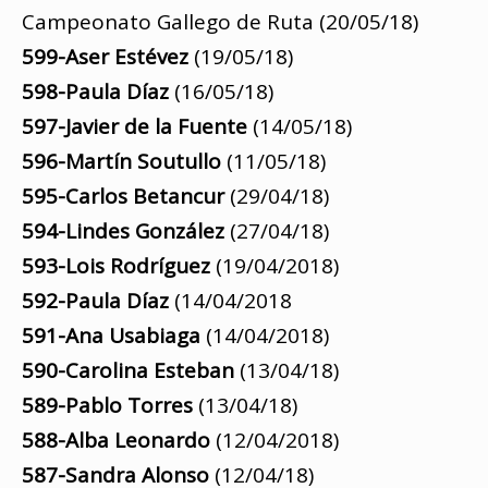
Campeonato Gallego de Ruta (20/05/18)
599-Aser Estévez
(19/05/18)
598-Paula Díaz
(16/05/18)
597-Javier de la Fuente
(14/05/18)
596-Martín Soutullo
(11/05/18)
595-Carlos Betancur
(29/04/18)
594-Lindes González
(27/04/18)
593-Lois Rodríguez
(19/04/2018)
592-Paula Díaz
(14/04/2018
591-Ana Usabiaga
(14/04/2018)
590-Carolina Esteban
(13/04/18)
589-Pablo Torres
(13/04/18)
588-Alba Leonardo
(12/04/2018)
587-Sandra Alonso
(12/04/18)