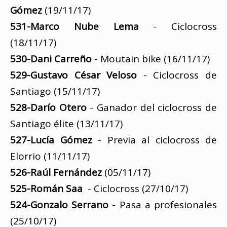
Gómez
(19/11/17)
531-Marco Nube Lema
- Ciclocross
(18/11/17)
530-Dani Carreño
- Moutain bike (16/11/17)
529-Gustavo César Veloso
- Ciclocross de
Santiago (15/11/17)
528-Darío Otero
- Ganador del ciclocross de
Santiago élite (13/11/17)
527-Lucía Gómez
- Previa al ciclocross de
Elorrio (11/11/17)
526-Raúl Fernández
(05/11/17)
525-Román Saa
- Ciclocross (27/10/17)
524-Gonzalo Serrano
- Pasa a profesionales
(25/10/17)